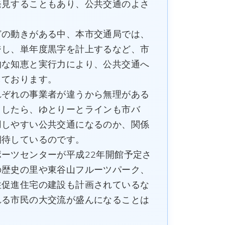
発見することもあり、公共交通のよさ
の動きがある中、本市交通局では、
ジし、単年度黒字を計上するなど、市
的な知恵と実行力により、公共交通へ
しております。
ぞれの事業者が違うから無理がある
うしたら、ゆとりーとラインも市バ
用しやすい公共交通になるのか、関係
期待しているのです。
ーツセンターが平成22年開館予定さ
の歴史の里や東谷山フルーツパーク、
住促進住宅の建設も計画されているな
れる市民の大交流が盛んになることは