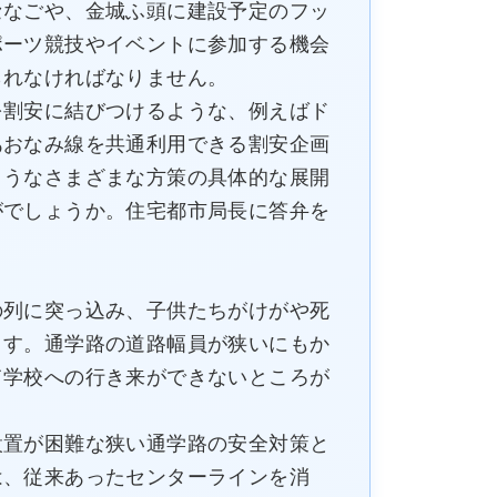
なごや、金城ふ頭に建設予定のフッ
ポーツ競技やイベントに参加する機会
られなければなりません。
割安に結びつけるような、例えばド
あおなみ線を共通利用できる割安企画
ようなさまざまな方策の具体的な展開
がでしょうか。住宅都市局長に答弁を
。
列に突っ込み、子供たちがけがや死
ます。通学路の道路幅員が狭いにもか
て学校への行き来ができないところが
置が困難な狭い通学路の安全対策と
は、従来あったセンターラインを消