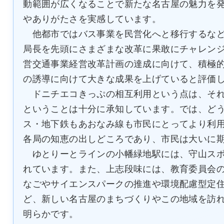
動範囲が広くなることで新たな名古屋の魅力を
やありがたさを実感しています。
他都市ではバス事業を民営化へと移行するなど
局長を先頭にさまざまな改革に果敢にチャレン
営交通事業経営改革計画の達成に向けて、積極
の誘導に向けて大きな成果を上げていると評価
ドニチエコきっぷの相互利用という点は、それ
ということは十分に承知しています。では、ど
ス・地下鉄もあおなみ線も市民にとってより利
各局の知恵の出しどころであり、市民は大いに
ゆとりーとラインの小幡緑地駅には、守山スポ
れています。また、上志段味には、教育委員会
なごやサイエンスパークの推進や環境配慮型定
ど、新しい名古屋のまちづくりやこの地域を訪
明らかです。