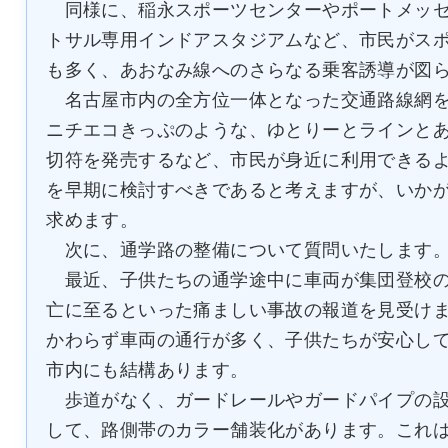
同様に、稲永スポーツセンターやポートメッセ
トサル専用インドアスタジアムなど、市民がス
も多く、あおなみ線へのさらなる乗客誘導が図
名古屋市内の全方位一体となった交通路線網を
ニチエコきっぷのような、ゆとりーとラインと
切符を発売するなど、市民が身近に利用できる
を早期に検討すべきであると考えますが、いか
求めます。
次に、通学路の整備について質問いたします
最近、子供たちの通学途中に車両が集団登校の
亡に至るといった痛ましい事故の報道を見受け
かわらず車両の通行が多く、子供たちが安心し
市内にも結構あります。
歩道がなく、ガードレールやガードパイプの設
して、路側帯のカラー舗装化があります。これ