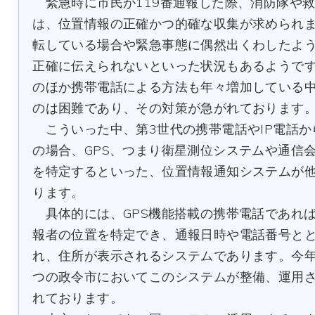
緊急時に市民が119番通報した際、消防隊や
は、位置情報の正確かつ的確な収集が求められ
転している場合や緊急事態に偶然出くわしたよ
正確に伝えられないといった状況もあるようで
のほか携帯電話による方法も年々増加している
のは困難であり、その対策が急がれております
こういった中、第3世代の携帯電話やIP電話か
の場合、GPS、つまり衛星測位システムや通信
を特定するといった、位置情報通知システムが
ります。
具体的には、GPS機能搭載の携帯電話であれば
報者の位置を特定でき、通報日時や電話番号と
れ、住所が表示されるシステムであります。今
つの政令市においてこのシステムが整備、運用
れております。