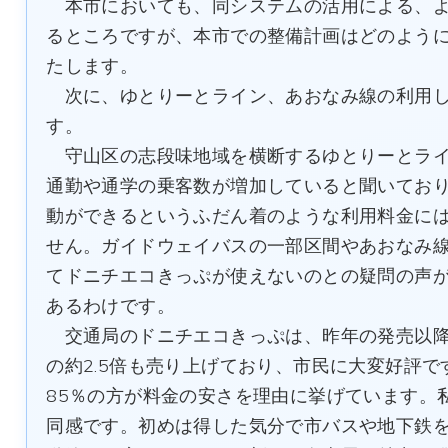
本市においても、同システムの活用による、よ
るところですが、本市での整備計画はどのよう
たします。
次に、ゆとりーとライン、あおなみ線の利用し
す。
守山区の志段味地域を横断するゆとりーとライ
通勤や通学の乗客数が増加していると聞いてお
動ができるというふだん着のような利用料金に
せん。ガイドウェイバスの一部区間やあおなみ
てドニチエコきっぷが使えないのとの疑問の声
あるわけです。
交通局のドニチエコきっぷは、昨年の発売以降、
の約2.5倍も売り上げており、市民に大変好評
85％の方が料金の安さを理由に挙げています。
同感です。初めは得した気分で市バスや地下鉄