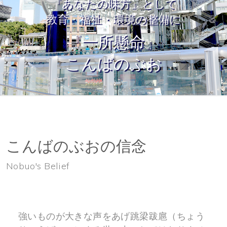
『あなたの味方』として
教育・福祉・環境の整備に
『一所懸命』
こんばのぶお
こんばのぶおの信念
Nobuo's Belief
強いものが大きな声をあげ跳梁跋扈（ちょう